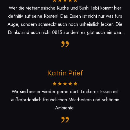
Wer die vietnamesische Küche und Sushi liebt kommt hier
definitiv auf seine Kosten! Das Essen ist nicht nur was fürs
Auge, sondern schmeckt auch noch unheimlich lecker. Die
Drinks sind auch nicht 0815 sondern es gibt auch ein paar
Specials. The Bliss Hugo sieht toll aus und schmeckt fabelhaft,
müsst ihr unbedingt probieren. Liebevoll wurde das Restaurant
gestaltet und dekoriert. Die Inhaber sind freundlich und
zuvorkommend. Wir kommen definitiv wieder. Ein cooles
Katrin Prief
Restaurant für Jung und Alt und definitiv eine Bereicherung für
unsere Stadt!
Wir sind immer wieder gerne dort. Leckeres Essen mit
außerordentlich freundlichen Mitarbeitern und schönem
Ambiente.